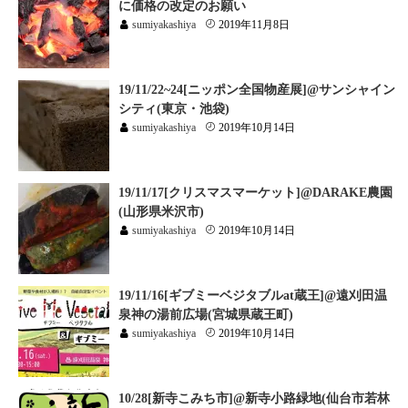
に価格の改定のお願い
sumiyakashiya
2019年11月8日
19/11/22~24[ニッポン全国物産展]@サンシャイン
シティ(東京・池袋)
sumiyakashiya
2019年10月14日
19/11/17[クリスマスマーケット]@DARAKE農園
(山形県米沢市)
sumiyakashiya
2019年10月14日
19/11/16[ギブミーベジタブルat蔵王]@遠刈田温
泉神の湯前広場(宮城県蔵王町)
sumiyakashiya
2019年10月14日
10/28[新寺こみち市]@新寺小路緑地(仙台市若林