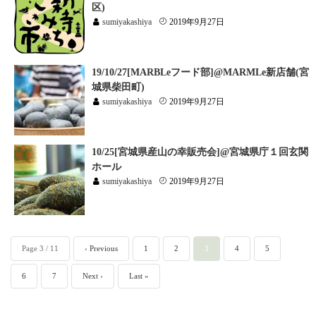
区)
sumiyakashiya
2019年9月27日
19/10/27[MARBLeフード部]@MARMLe新店舗(宮
城県柴田町)
sumiyakashiya
2019年9月27日
10/25[宮城県産山の幸販売会]@宮城県庁１回玄関
ホール
sumiyakashiya
2019年9月27日
Page 3 / 11
‹ Previous
1
2
3
4
5
6
7
Next ›
Last »