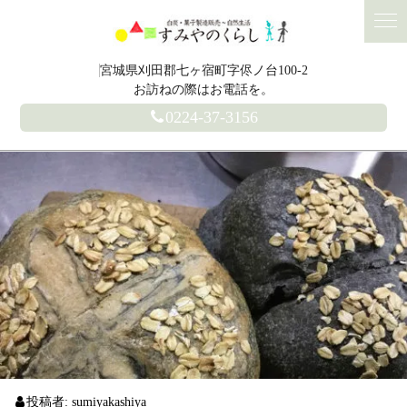
宮城県刈田郡七ヶ宿町字侭ノ台100-2
お訪ねの際はお電話を。
0224-37-3156
投稿者:
sumiyakashiya