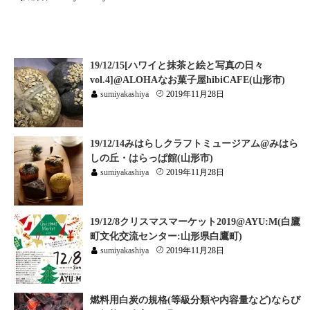
19/12/15[ハワイと抹茶と絵と写真の日々
vol.4]@ALOHAなお菓子屋hibiCAFE(山形市)
sumiyakashiya
2019年11月28日
19/12/14みはらしクラフトミュージアム@みはら
しの丘・はらっぱ館(山形市)
sumiyakashiya
2019年11月28日
19/12/8クリスマスマーケット2019@AYU:M(白鷹
町文化交流センター:山形県白鷹町)
sumiyakashiya
2019年11月28日
燃料用白炭の規格(等級分類や内容量など)ならび