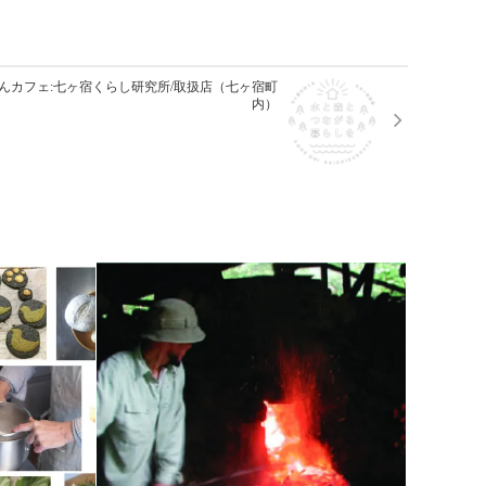
んカフェ:七ヶ宿くらし研究所/取扱店（七ヶ宿町
内）