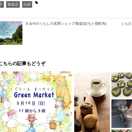
子
取扱店
白炭
すみやのくらしの玄関ショップ/取扱店(七ヶ宿町内)
くらけ
こちらの記事もどうぞ