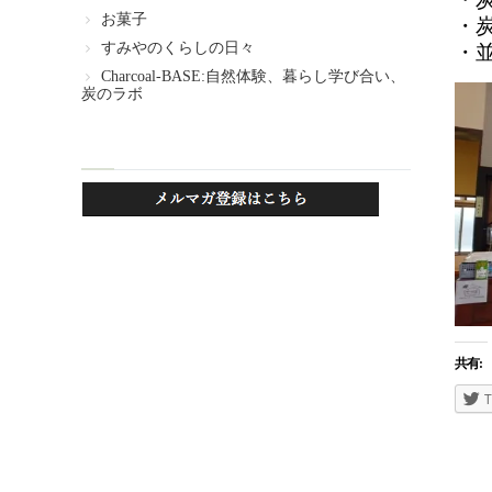
お菓子
・
すみやのくらしの日々
・
Charcoal-BASE:自然体験、暮らし学び合い、
炭のラボ
共有:
T