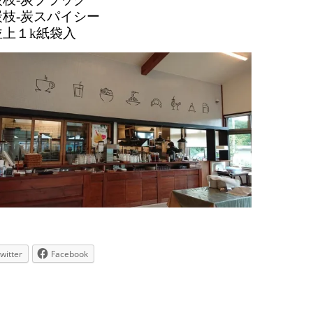
炭枝-炭スパイシー
並上１k紙袋入
witter
Facebook