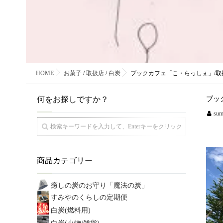
HOME
お菓子
/
取扱店
/
白炭
ブックカフェ「こ・らっしぇ」/
何をお探しですか？
ブッ
sum
商品カテゴリー
癒しの炭のお守り「魔法の炭」
すみやのくらしの定期便
白炭(燃料用)