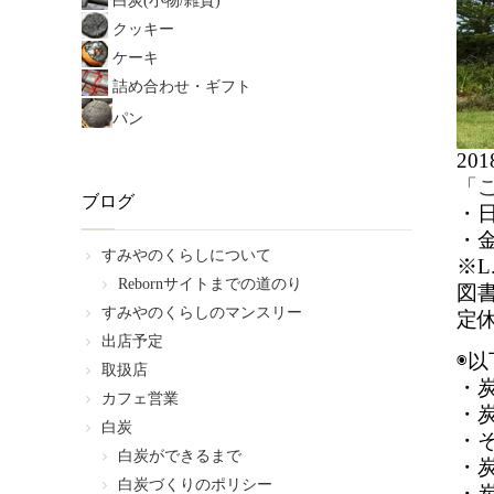
白炭(小物/雑貨)
クッキー
ケーキ
詰め合わせ・ギフト
パン
2
「
ブログ
・
・
すみやのくらしについて
※L
Rebornサイトまでの道のり
図
すみやのくらしのマンスリー
定
出店予定
◉
取扱店
・
カフェ営業
・
白炭
・
白炭ができるまで
・
白炭づくりのポリシー
・