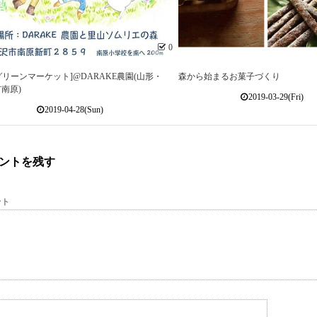
0
9[グリーンマーケット]@DARAKE農園(山形・
森から始まるお菓子づくり
南原)
2019-03-29(Fri)
2019-04-28(Sun)
ントを残す
ント