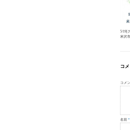
5/1
米沢市
コメ
コメ
名前
*