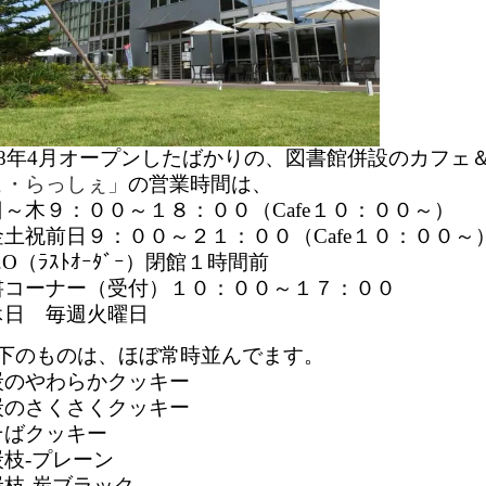
018年4月オープンしたばかりの、図書館併設のカフェ
こ・らっしぇ」
の営業時間は、
日～木９：００～１８：００（Cafe１０：００～）
金土祝前日９：００～２１：００（Cafe１０：００～
.O（ﾗｽﾄｵｰﾀﾞｰ）閉館１時間前
書コーナー（受付）１０：００～１７：００
休日 毎週火曜日
以下のものは、ほぼ常時並んでます。
炭のやわらかクッキー
炭のさくさくクッキー
そばクッキー
炭枝-プレーン
炭枝-炭ブラック