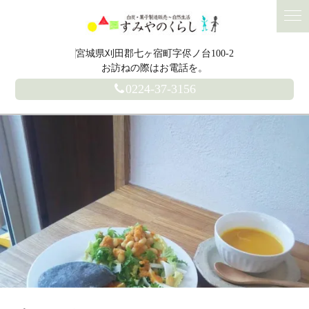
宮城県刈田郡七ヶ宿町字侭ノ台100-2
お訪ねの際はお電話を。
0224-37-3156