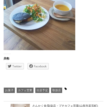
共有:
Twitter
Facebook
お菓子
カフェ営業
出店予定
取扱店
さんかく舎/取扱店・プチカフェ営業(山形市若宮町)