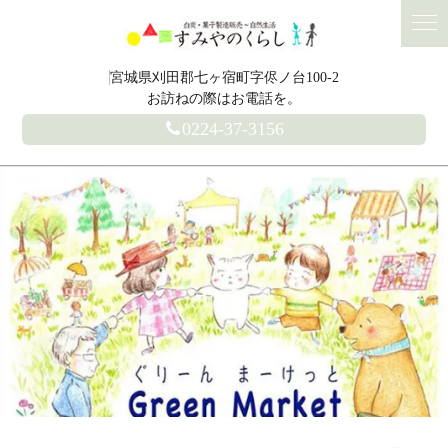
宮城県刈田郡七ヶ宿町字侭ノ台100-2
お訪ねの際はお電話を。
0224-37-3156