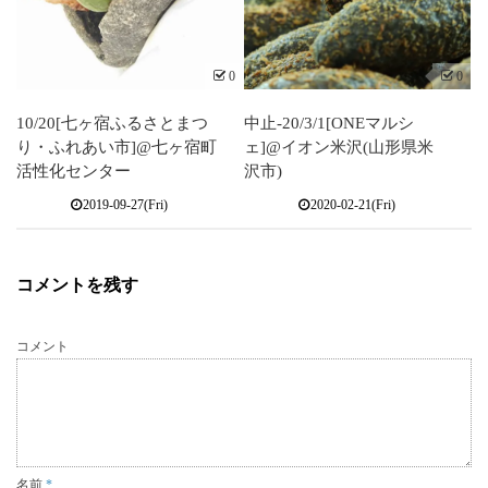
0
0
10/20[七ヶ宿ふるさとまつ
中止-20/3/1[ONEマルシ
り・ふれあい市]@七ヶ宿町
ェ]@イオン米沢(山形県米
活性化センター
沢市)
2019-09-27(Fri)
2020-02-21(Fri)
コメントを残す
コメント
名前
*